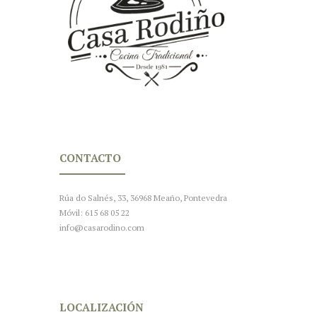
CONTACTO
Rúa do Salnés, 33, 36968 Meaño, Pontevedra
Móvil: 615 68 05 22
info@casarodino.com
LOCALIZACIÓN