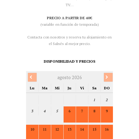
TV…
PRECIO A PARTIR DE 40€
(variable en función de temporada)
Contacta con nosotros y reserva tu alojamiento en
el Salnés al mejor precio.
DISPONIBILIDAD Y PRECIOS
agosto 2026
Lu
Ma
Mi
Ju
Vi
Sa
DO
1
2
3
4
5
6
7
8
9
10
11
12
13
14
15
16