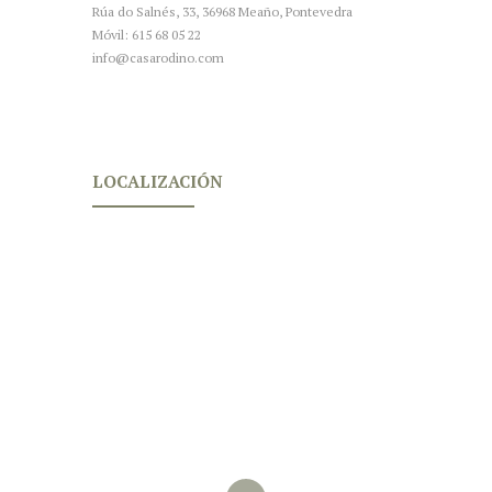
Rúa do Salnés, 33, 36968 Meaño, Pontevedra
Móvil: 615 68 05 22
info@casarodino.com
LOCALIZACIÓN