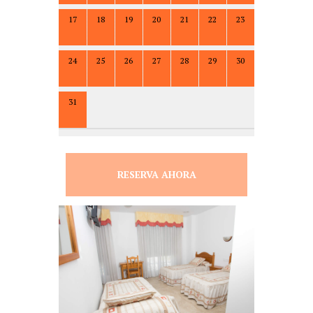
17
18
19
20
21
22
23
24
25
26
27
28
29
30
31
RESERVA AHORA