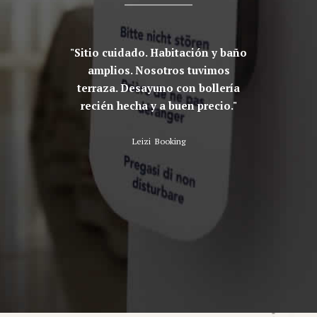
s dueños,
Sitio cuidado. Habitación y baño
El 
n sentir
amplios. Nosotros tuvimos
excel
pensión
terraza. Desayuno con bollería
enca
 y bien
recién hecha y a buen precio.
habitaci
 Sanxenxo
impec
os vayáis
Leizi
Booking
e Isabel,
ng