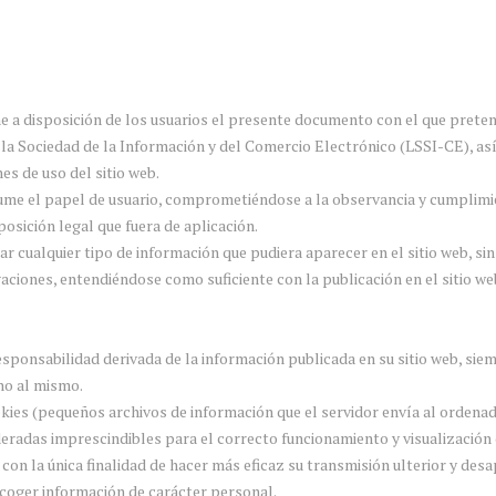
ne a disposición de los usuarios el presente documento con el que prete
e la Sociedad de la Información y del Comercio Electrónico (LSSI-CE), as
es de uso del sitio web.
ume el papel de usuario, comprometiéndose a la observancia y cumplimie
osición legal que fuera de aplicación.
ar cualquier tipo de información que pudiera aparecer en el sitio web, si
aciones, entendiéndose como suficiente con la publicación en el sitio we
esponsabilidad derivada de la información publicada en su sitio web, sie
no al mismo.
okies (pequeños archivos de información que el servidor envía al ordenado
adas imprescindibles para el correcto funcionamiento y visualización del
con la única finalidad de hacer más eficaz su transmisión ulterior y desa
ecoger información de carácter personal.