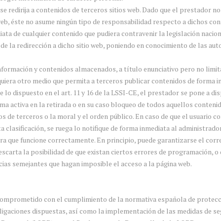
e se redirija a contenidos de terceros sitios web. Dado que el prestador
 web, éste no asume ningún tipo de responsabilidad respecto a dichos con
iata de cualquier contenido que pudiera contravenir la legislación nacion
 de la redirección a dicho sitio web, poniendo en conocimiento de las a
nformación y contenidos almacenados, a título enunciativo pero no limita
quiera otro medio que permita a terceros publicar contenidos de forma i
lo dispuesto en el art. 11 y 16 de la LSSI-CE, el prestador se pone a di
ma activa en la retirada o en su caso bloqueo de todos aquellos contenid
os de terceros o la moral y el orden público. En caso de que el usuario co
 clasificación, se ruega lo notifique de forma inmediata al administrador
ra que funcione correctamente. En principio, puede garantizarse el corr
escarta la posibilidad de que existan ciertos errores de programación, 
ncias semejantes que hagan imposible el acceso a la página web.
omprometido con el cumplimiento de la normativa española de protecci
igaciones dispuestas, así como la implementación de las medidas de segu