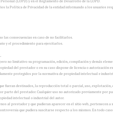
r Personal (LOPD) y en el Reglamento de Desarrollo de la LOPD.
ios la Política de Privacidad de la entidad informando a los usuarios res
mo las consecuencias en caso de no facilitarlos.
rio y el procedimiento para ejercitarlos.
L
o pero no limitativo su programación, edición, compilación y demás elem
ropiedad del prestador o en su caso dispone de licencia o autorización e
damente protegidos por la normativa de propiedad intelectual e industria
ue fueran destinados, la reproducción total o parcial, uso, explotación, 
 por parte del prestador. Cualquier uso no autorizado previamente por p
iedad intelectual o industrial del autor.
jenos al prestador y que pudieran aparecer en el sitio web, pertenecen a 
ntroversia que pudiera suscitarse respecto a los mismos. En todo caso,