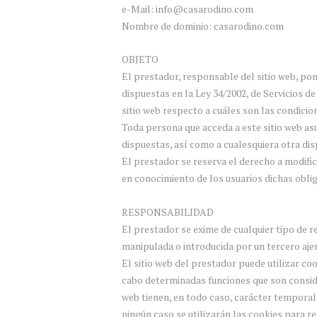
e-Mail: info@casarodino.com
Nombre de dominio: casarodino.com
OBJETO
El prestador, responsable del sitio web, po
dispuestas en la Ley 34/2002, de Servicios d
sitio web respecto a cuáles son las condicion
Toda persona que acceda a este sitio web as
dispuestas, así como a cualesquiera otra disp
El prestador se reserva el derecho a modific
en conocimiento de los usuarios dichas oblig
RESPONSABILIDAD
El prestador se exime de cualquier tipo de r
manipulada o introducida por un tercero aje
El sitio web del prestador puede utilizar co
cabo determinadas funciones que son consider
web tienen, en todo caso, carácter temporal 
ningún caso se utilizarán las cookies para r