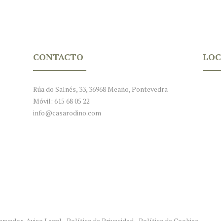
CONTACTO
LOC
Rúa do Salnés, 33, 36968 Meaño, Pontevedra
Móvil: 615 68 05 22
info@casarodino.com
servados.
Aviso Legal
-
Política de Privacidad
-
Política de Cookies
.